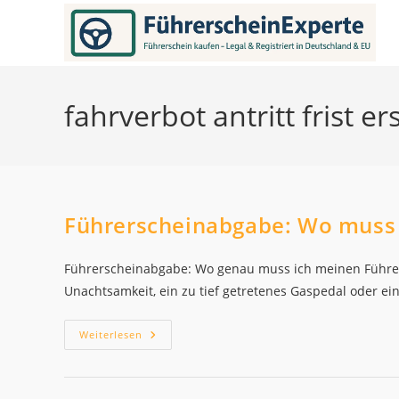
Zum
Inhalt
springen
fahrverbot antritt frist er
Führerscheinabgabe: Wo muss 
Führerscheinabgabe: Wo genau muss ich meinen Führe
Unachtsamkeit, ein zu tief getretenes Gaspedal oder ein
Führerscheinabgabe:
Weiterlesen
Wo
Muss
Ich
Den
Führerschein