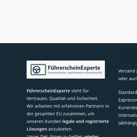
Abgeben?
VERS
Versand 
oder auc
FührerscheinExperte
steht für
Standard
Vertrauen, Qualität und Sicherheit.
Expressv
Wir arbeiten mit erfahrenen Partnern in
Kurierdi
der gesamten EU zusammen, um
Internat
unseren Kunden
legale und registrierte
(abhängi
Lösungen
anzubieten.
Unser Ziel: Ihnen zu helfen,
wieder