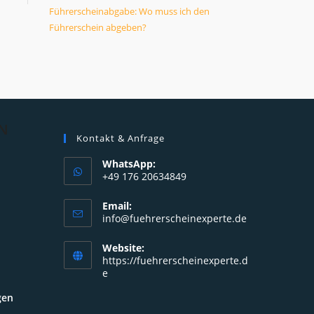
Führerscheinabgabe: Wo muss ich den
Führerschein abgeben?
N
Kontakt & Anfrage
WhatsApp:
+49 176 20634849
Opens
Email:
in
Opens
info@fuehrerscheinexperte.de
your
in
your
application
Website:
application
https://fuehrerscheinexperte.d
e
gen