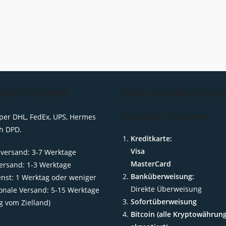
ANDOPTIONEN
ZAHLUNGSMETHODE
Verfügbare Optionen:
per DHL, FedEx, UPS, Hermes
h DPD.
Kreditkarte:
Visa
versand: 3-7 Werktage
MasterCard
ersand: 1-3 Werktage
Banküberweisung:
enst: 1 Werktag oder weniger
Direkte Überweisung
ionale Versand: 5-15 Werktage
Sofortüberweisung
g vom Zielland)
Bitcoin (alle Kryptowährun