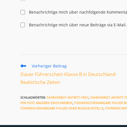
oder
Mail-
Benutzernamen
Adresse
Benachrichtige mich über nachfolgende Kommentar
zum
zum
Kommentieren
Kommentier
Benachrichtige mich über neue Beiträge via E-Mail.
ein
ein
Weitere
Vorheriger Beitrag
Artikel
Dauer Führerschein Klasse B in Deutschland:
ansehen
Realistische Zeiten
SCHLAGWÖRTER
:
FAHRVERBOT ANTRITT FRIST
,
FAHRVERBOT ANTRITT FR
PER POST ABGEBEN EINSCHREIBEN
,
FUEHRERSCHEINABGABE POLIZEI B
FÜHRERSCHEINABGABE POLIZEI ODER BUSSGELDSTELLE
,
FÜHRERSCHEI