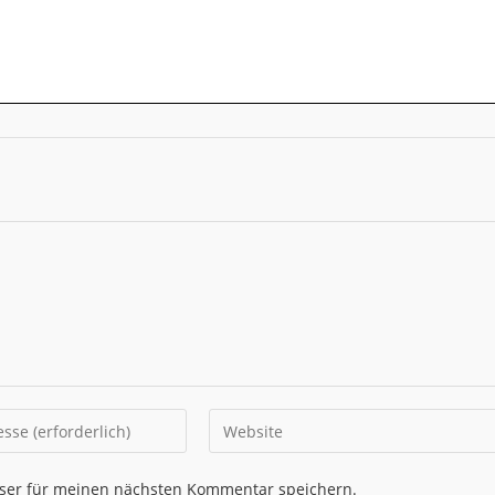
Gib
deine
Website-
ser für meinen nächsten Kommentar speichern.