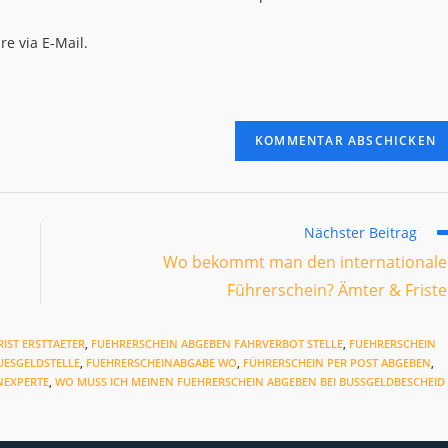
URL
ein
e via E-Mail.
(optional)
en
Nächster Beitrag
Wo bekommt man den international
Führerschein? Ämter & Frist
IST ERSTTAETER
,
FUEHRERSCHEIN ABGEBEN FAHRVERBOT STELLE
,
FUEHRERSCHEIN
UESGELDSTELLE
,
FUEHRERSCHEINABGABE WO
,
FÜHRERSCHEIN PER POST ABGEBEN
,
NEXPERTE
,
WO MUSS ICH MEINEN FUEHRERSCHEIN ABGEBEN BEI BUSSGELDBESCHEID