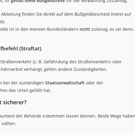
n, ist
genau diese Bußgeldstelle
für die Verwahrung zuständig.
 Abteilung finden Sie direkt auf dem Bußgeldbescheid (meist auf
t).
stelle ist in den meisten Bundesländern
nicht
zulässig, es sei denn,
befehl (Straftat)
 Straßenverkehr (z. B. Gefährdung des Straßenverkehrs oder
 Fahrverbot verhängt, gelten andere Zuständigkeiten.
t bei der zuständigen
Staatsanwaltschaft
oder der
es das Urteil gefällt hat.
t sicherer?
 Dokument der Behörde zukommen lassen können. Beide Wege habe
sollten.