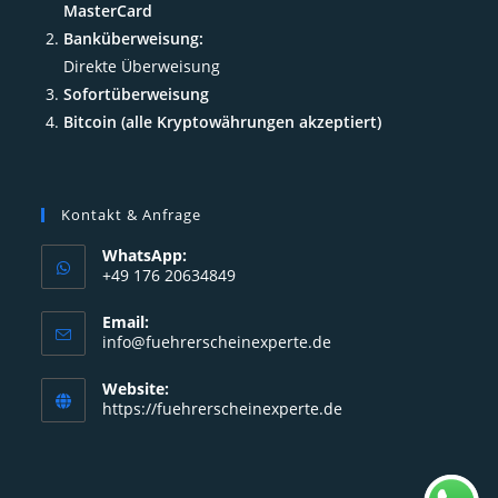
MasterCard
Banküberweisung:
Direkte Überweisung
Sofortüberweisung
Bitcoin (alle Kryptowährungen akzeptiert)
Kontakt & Anfrage
WhatsApp:
+49 176 20634849
Opens
Email:
in
Opens
info@fuehrerscheinexperte.de
your
in
your
application
Website:
application
https://fuehrerscheinexperte.de