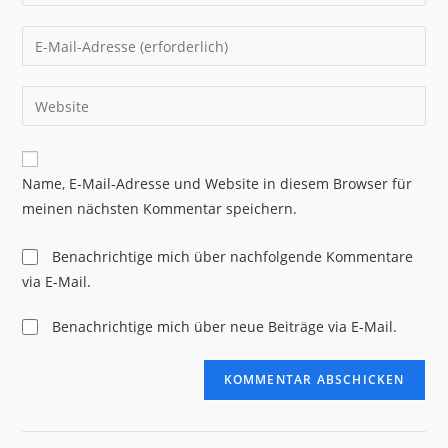
deinen
Namen
Gib
oder
deine
Benutzernamen
E-
Gib
zum
Mail-
deine
Kommentieren
Adresse
Website-
ein
zum
URL
Name, E-Mail-Adresse und Website in diesem Browser für
Kommentieren
ein
meinen nächsten Kommentar speichern.
ein
(optional)
Benachrichtige mich über nachfolgende Kommentare
via E-Mail.
Benachrichtige mich über neue Beiträge via E-Mail.