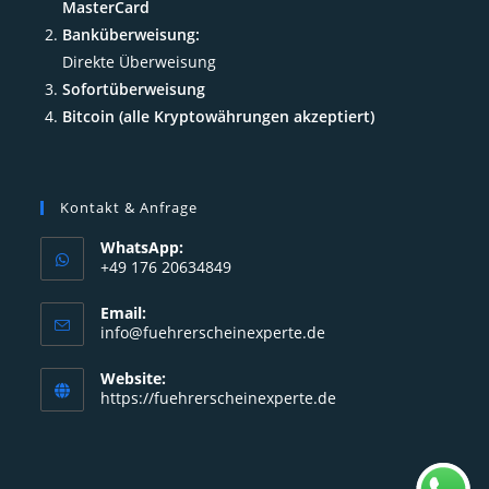
MasterCard
Banküberweisung:
Direkte Überweisung
Sofortüberweisung
Bitcoin (alle Kryptowährungen akzeptiert)
Kontakt & Anfrage
WhatsApp:
+49 176 20634849
Opens
Email:
in
Opens
info@fuehrerscheinexperte.de
your
in
your
application
Website:
application
https://fuehrerscheinexperte.de