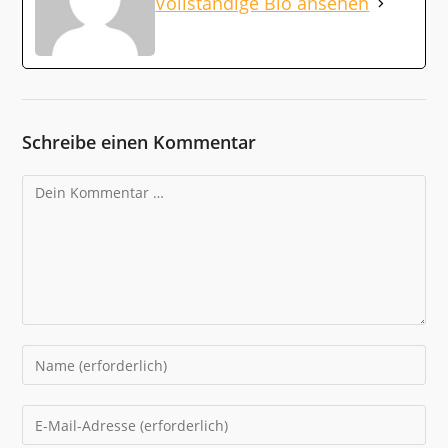
Vollständige Bio ansehen
Schreibe einen Kommentar
Kommentar
Gib
deinen
Namen
Gib
oder
deine