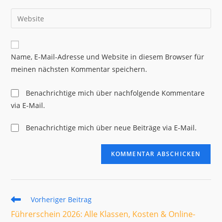
Benutzernamen
E-
Gib
zum
Mail-
deine
Kommentieren
Adresse
Website-
ein
zum
URL
Name, E-Mail-Adresse und Website in diesem Browser für
Kommentieren
ein
meinen nächsten Kommentar speichern.
ein
(optional)
Benachrichtige mich über nachfolgende Kommentare
via E-Mail.
Benachrichtige mich über neue Beiträge via E-Mail.
Weitere
Vorheriger Beitrag
Artikel
Führerschein 2026: Alle Klassen, Kosten & Online-
ansehen