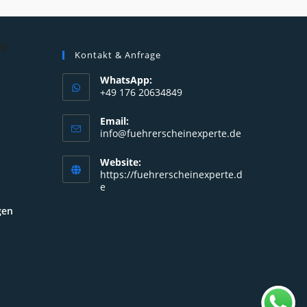
N
Kontakt & Anfrage
WhatsApp:
+49 176 20634849
Opens
Email:
in
Opens
info@fuehrerscheinexperte.de
your
in
your
application
Website:
application
https://fuehrerscheinexperte.d
e
gen