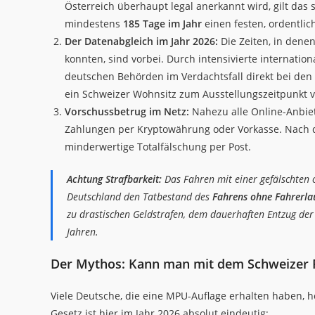
Österreich überhaupt legal anerkannt wird, gilt das s
mindestens
185 Tage im Jahr
einen festen, ordentli
Der Datenabgleich im Jahr 2026:
Die Zeiten, in dene
konnten, sind vorbei. Durch intensivierte internati
deutschen Behörden im Verdachtsfall direkt bei den
ein Schweizer Wohnsitz zum Ausstellungszeitpunkt v
Vorschussbetrug im Netz:
Nahezu alle Online-Anbiet
Zahlungen per Kryptowährung oder Vorkasse. Nach de
minderwertige Totalfälschung per Post.
Achtung Strafbarkeit:
Das Fahren mit einer gefälschten o
Deutschland den Tatbestand des
Fahrens ohne Fahrerlau
zu drastischen Geldstrafen, dem dauerhaften Entzug der 
Jahren.
Der Mythos: Kann man mit dem Schweizer 
Viele Deutsche, die eine MPU-Auflage erhalten haben,
Gesetz ist hier im Jahr 2026 absolut eindeutig: