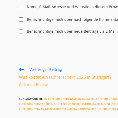
Namen
E-
Name, E-Mail-Adresse und Website in diesem Brow
oder
Mail-
Benutzernamen
Adresse
Benachrichtige mich über nachfolgende Kommentar
zum
zum
Kommentieren
Kommentier
Benachrichtige mich über neue Beiträge via E-Mail.
ein
ein
Weitere
Vorheriger Beitrag
Artikel
Was kostet ein Führerschein 2026 in Stuttgart?
ansehen
Aktuelle Preise
SCHLAGWÖRTER
:
EU FÜHRERSCHEIN KAUFEN SCHWEIZ
,
FÜHRERSCHEIN
FÜHRERSCHEINEXPERTE
,
KAUFEN SCHWEIZER FÜHRERSCHEIN ONLINE
,
FÜHRERSCHEIN IN DEUTSCHLAND GÜLTIG
,
SCHWEIZER FÜHRERSCHEIN