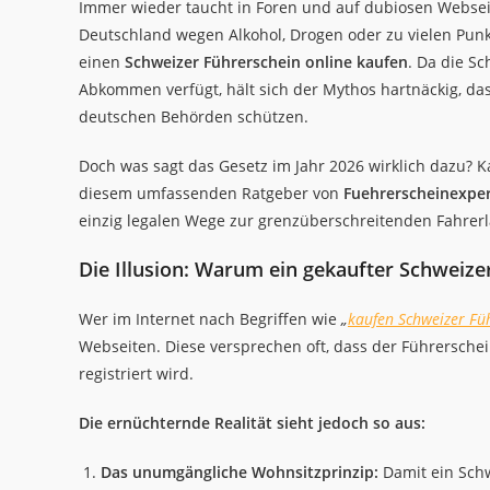
Immer wieder taucht in Foren und auf dubiosen Websei
Deutschland wegen Alkohol, Drogen oder zu vielen Punk
einen
Schweizer Führerschein online kaufen
. Da die Sc
Abkommen verfügt, hält sich der Mythos hartnäckig, da
deutschen Behörden schützen.
Doch was sagt das Gesetz im Jahr 2026 wirklich dazu? K
diesem umfassenden Ratgeber von
Fuehrerscheinexper
einzig legalen Wege zur grenzüberschreitenden Fahrerl
Die Illusion: Warum ein gekaufter Schweizer
Wer im Internet nach Begriffen wie
„
kaufen Schweizer Fü
Webseiten. Diese versprechen oft, dass der Führersche
registriert wird.
Die ernüchternde Realität sieht jedoch so aus:
Das unumgängliche Wohnsitzprinzip:
Damit ein Schw