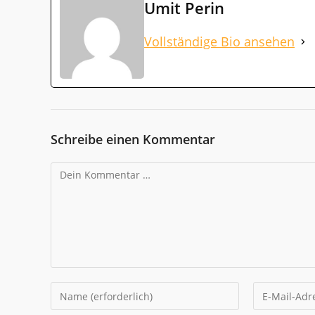
Umit Perin
Vollständige Bio ansehen
Schreibe einen Kommentar
Kommentar
Gib
Gib
deinen
deine