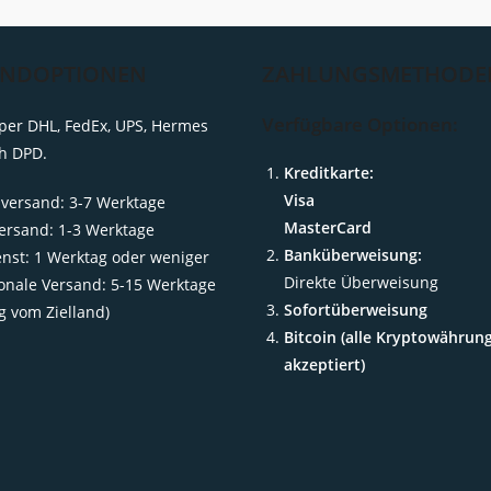
ANDOPTIONEN
ZAHLUNGSMETHODE
Verfügbare Optionen:
per DHL, FedEx, UPS, Hermes
h DPD.
Kreditkarte:
Visa
versand: 3-7 Werktage
MasterCard
ersand: 1-3 Werktage
Banküberweisung:
enst: 1 Werktag oder weniger
Direkte Überweisung
ionale Versand: 5-15 Werktage
Sofortüberweisung
g vom Zielland)
Bitcoin (alle Kryptowährun
akzeptiert)