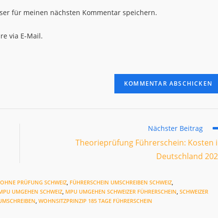
Website-
ser für meinen nächsten Kommentar speichern.
URL
ein
e via E-Mail.
(optional)
en
Nächster Beitrag
Theorieprüfung Führerschein: Kosten 
Deutschland 20
 OHNE PRÜFUNG SCHWEIZ
,
FÜHRERSCHEIN UMSCHREIBEN SCHWEIZ
,
MPU UMGEHEN SCHWEIZ
,
MPU UMGEHEN SCHWEIZER FÜHRERSCHEIN
,
SCHWEIZER
 UMSCHREIBEN
,
WOHNSITZPRINZIP 185 TAGE FÜHRERSCHEIN