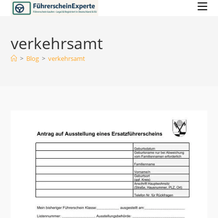
Zum
Inhalt
springen
verkehrsamt
>
Blog
>
verkehrsamt