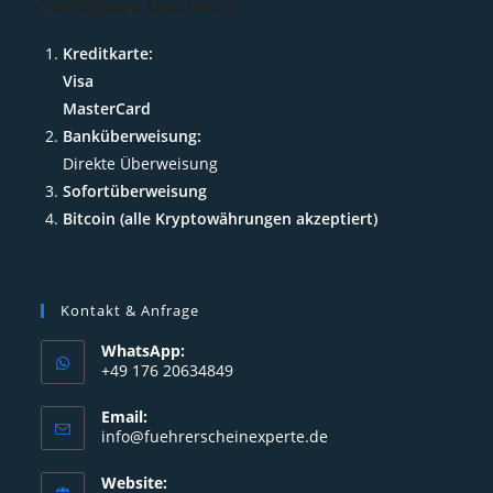
Verfügbare Optionen:
Kreditkarte:
Visa
MasterCard
Banküberweisung:
Direkte Überweisung
Sofortüberweisung
Bitcoin (alle Kryptowährungen akzeptiert)
Kontakt & Anfrage
WhatsApp:
+49 176 20634849
Opens
Email:
in
Opens
info@fuehrerscheinexperte.de
your
in
your
application
Website: