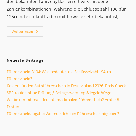
den bekannten Fahrzeugklassen oft verschiedene
Zahlenkombinationen. Während die Schlüsselzahl 196 (für
125ccm-Leichtkrafträder) mittlerweile sehr bekannt ist,…
Führerschein
Weiterlesen
B194:
Was
Bedeutet
Die
Schlüsselzahl
194
Neueste Beiträge
Im
Führerschein?
Führerschein B194: Was bedeutet die Schlüsselzahl 194 im
Führerschein?
Kosten für den Autoführerschein in Deutschland 2026: Preis-Check
SBF kaufen ohne Prüfung? Betrugswarnung & legale Wege
Wo bekommt man den internationalen Führerschein? Ämter &
Fristen
Führerscheinabgabe: Wo muss ich den Führerschein abgeben?