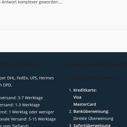
die Antwort komplexer geworden:…
ANDOPTIONEN
ZAHLUNGSMETHODE
Verfügbare Optionen:
per DHL, FedEx, UPS, Hermes
h DPD.
Kreditkarte:
Visa
versand: 3-7 Werktage
MasterCard
ersand: 1-3 Werktage
Banküberweisung:
enst: 1 Werktag oder weniger
Direkte Überweisung
ionale Versand: 5-15 Werktage
Sofortüberweisung
g vom Zielland)