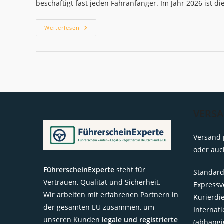
beschäftigt fast jeden Fahranfänger. Im Jahr 2026 ist 
Wie
Weiterlesen
Lange
Dauert
Führerschein
Klasse
B?
(Zeitplan
2026)
VERS
Versand 
oder auc
FührerscheinExperte
steht für
Standard
Vertrauen, Qualität und Sicherheit.
Expressv
Wir arbeiten mit erfahrenen Partnern in
Kurierdi
der gesamten EU zusammen, um
Internat
unseren Kunden
legale und registrierte
(abhängi