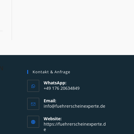
N
Kontakt & Anfrage
WhatsApp:
+49 176 20634849
Opens
Email:
in
Opens
info@fuehrerscheinexperte.de
your
in
your
application
Website:
application
https://fuehrerscheinexperte.d
e