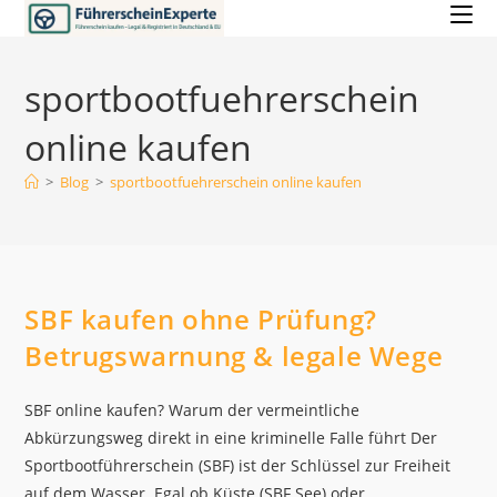
Zum
Inhalt
springen
sportbootfuehrerschein
online kaufen
>
Blog
>
sportbootfuehrerschein online kaufen
SBF kaufen ohne Prüfung?
Betrugswarnung & legale Wege
SBF online kaufen? Warum der vermeintliche
Abkürzungsweg direkt in eine kriminelle Falle führt Der
Sportbootführerschein (SBF) ist der Schlüssel zur Freiheit
auf dem Wasser. Egal ob Küste (SBF See) oder…