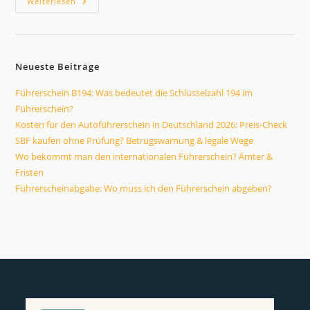
SBF
Weiterlesen
Kaufen
Ohne
Prüfung?
Betrugswarnung
&
Legale
Neueste Beiträge
Wege
Führerschein B194: Was bedeutet die Schlüsselzahl 194 im
Führerschein?
Kosten für den Autoführerschein in Deutschland 2026: Preis-Check
SBF kaufen ohne Prüfung? Betrugswarnung & legale Wege
Wo bekommt man den internationalen Führerschein? Ämter &
Fristen
Führerscheinabgabe: Wo muss ich den Führerschein abgeben?