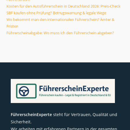
Kosten für den Autoführerschein in Deutschland 2026: Preis-Check
SBF kaufen ohne Prüfung? Betrugswarnung & legale Wege
Wo bekommt man den internationalen Führerschein? Ämter &
Fristen
Führerscheinabgabe: Wo muss ich den Führerschein abgeben?
FührerscheinExperte
steht für Vertrauen, Qualität und
Sicherheit.
Wir arbeiten mit erfahrenen Partnern in der gesamten