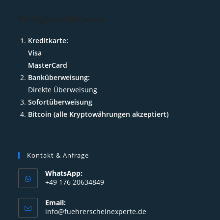
Verfügbare Optionen:
Kreditkarte:
Visa
MasterCard
Banküberweisung:
Direkte Überweisung
Sofortüberweisung
Bitcoin (alle Kryptowährungen akzeptiert)
Kontakt & Anfrage
WhatsApp:
+49 176 20634849
Opens
Email:
in
Opens
info@fuehrerscheinexperte.de
your
in