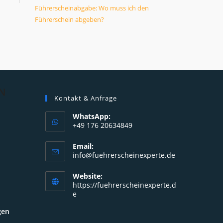
Führerscheinabgabe: Wo muss ich den
Führerschein abgeben?
N
Kontakt & Anfrage
WhatsApp:
+49 176 20634849
Opens
Email:
in
Opens
info@fuehrerscheinexperte.de
your
in
your
application
Website:
application
https://fuehrerscheinexperte.d
e
gen