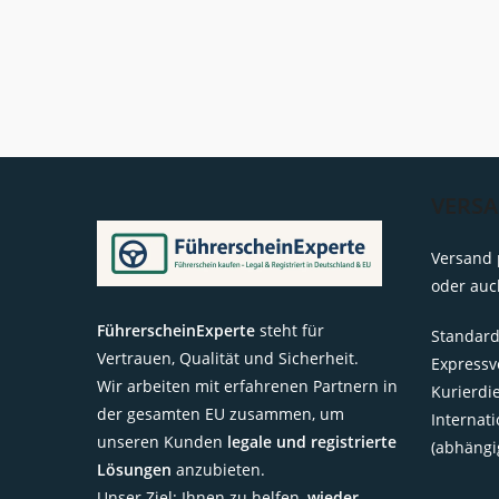
VERS
Versand 
oder auc
FührerscheinExperte
steht für
Standard
Vertrauen, Qualität und Sicherheit.
Expressv
Wir arbeiten mit erfahrenen Partnern in
Kurierdi
der gesamten EU zusammen, um
Internat
unseren Kunden
legale und registrierte
(abhängi
Lösungen
anzubieten.
Unser Ziel: Ihnen zu helfen,
wieder