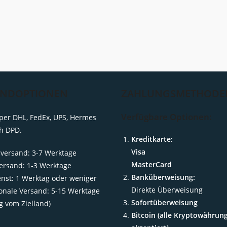
ANDOPTIONEN
ZAHLUNGSMETHODE
Verfügbare Optionen:
per DHL, FedEx, UPS, Hermes
h DPD.
Kreditkarte:
Visa
versand: 3-7 Werktage
MasterCard
ersand: 1-3 Werktage
Banküberweisung:
enst: 1 Werktag oder weniger
Direkte Überweisung
ionale Versand: 5-15 Werktage
Sofortüberweisung
g vom Zielland)
Bitcoin (alle Kryptowährun