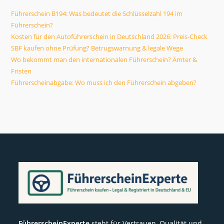
Blick
Führerschein B194: Was bedeutet die Schlüsselzahl 194 im
Führerschein?
Kosten für den Autoführerschein in Deutschland 2026: Preis-Check
SBF kaufen ohne Prüfung? Betrugswarnung & legale Wege
Wo bekommt man den internationalen Führerschein? Ämter &
Fristen
Führerscheinabgabe: Wo muss ich den Führerschein abgeben?
FührerscheinExperte
steht für Vertrauen, Qualität und