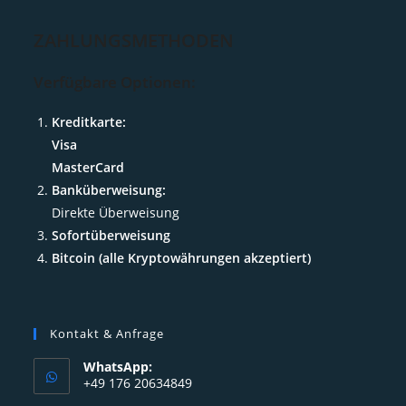
ZAHLUNGSMETHODEN
Verfügbare Optionen:
Kreditkarte:
Visa
MasterCard
Banküberweisung:
Direkte Überweisung
Sofortüberweisung
Bitcoin (alle Kryptowährungen akzeptiert)
Kontakt & Anfrage
WhatsApp:
+49 176 20634849
Opens