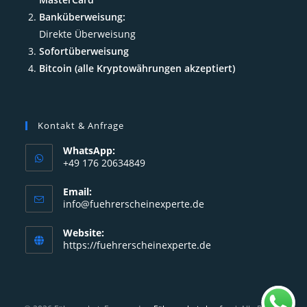
Banküberweisung:
Direkte Überweisung
Sofortüberweisung
Bitcoin (alle Kryptowährungen akzeptiert)
Kontakt & Anfrage
WhatsApp:
+49 176 20634849
Opens
Email:
in
Opens
info@fuehrerscheinexperte.de
your
in
your
application
Website:
application
https://fuehrerscheinexperte.de