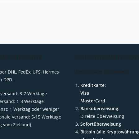
ANDOPTIONEN
ZAHLUNGSMETHODE
Verfügbare Optionen:
per DHL, FedEx, UPS, Hermes
h DPD.
Kreditkarte:
Visa
versand: 3-7 Werktage
MasterCard
ersand: 1-3 Werktage
Banküberweisung:
enst: 1 Werktag oder weniger
Direkte Überweisung
ionale Versand: 5-15 Werktage
Sofortüberweisung
g vom Zielland)
Bitcoin (alle Kryptowährun