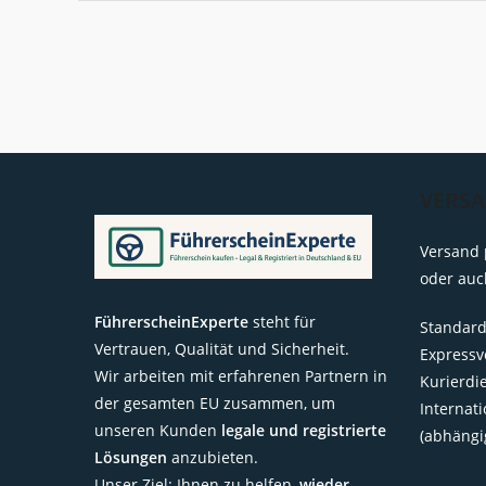
Führerschein
Ab?
Orte,
Fristen
&
Unterlagen
VERS
Versand 
oder auc
FührerscheinExperte
steht für
Standard
Vertrauen, Qualität und Sicherheit.
Expressv
Wir arbeiten mit erfahrenen Partnern in
Kurierdi
der gesamten EU zusammen, um
Internat
unseren Kunden
legale und registrierte
(abhängi
Lösungen
anzubieten.
Unser Ziel: Ihnen zu helfen,
wieder