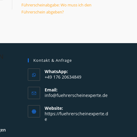
Führerscheinabgabe: Wo muss ich den
Führerschein abgeben?
N
Kontakt & Anfrage
WhatsApp:
+49 176 20634849
Opens
Email:
in
Opens
info@fuehrerscheinexperte.de
your
in
your
application
Website:
application
https://fuehrerscheinexperte.d
e
gen