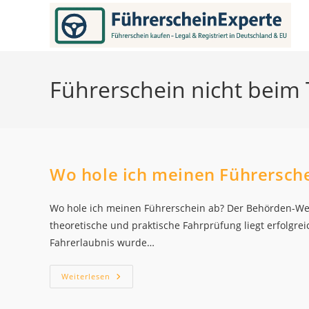
Zum
Inhalt
springen
Führerschein nicht beim
Wo hole ich meinen Führersche
Wo hole ich meinen Führerschein ab? Der Behörden-We
theoretische und praktische Fahrprüfung liegt erfolgre
Fahrerlaubnis wurde…
Wo
Weiterlesen
Hole
Ich
Meinen