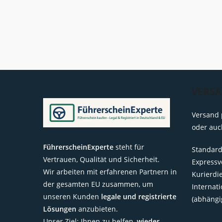
Stuttgart?
Aktuelle
Preise
VERS
Versand 
oder auc
FührerscheinExperte
steht für
Standard
Vertrauen, Qualität und Sicherheit.
Expressv
Wir arbeiten mit erfahrenen Partnern in
Kurierdi
der gesamten EU zusammen, um
Internat
unseren Kunden
legale und registrierte
(abhängi
Lösungen
anzubieten.
Unser Ziel: Ihnen zu helfen,
wieder