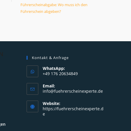
Führerscheinabgabe: Wo muss ich den
Führerschein abgeben?
N
Kontakt & Anfrage
WhatsApp:
+49 176 20634849
Opens
Email:
in
Opens
info@fuehrerscheinexperte.de
your
in
your
application
Website:
application
https://fuehrerscheinexperte.d
e
gen