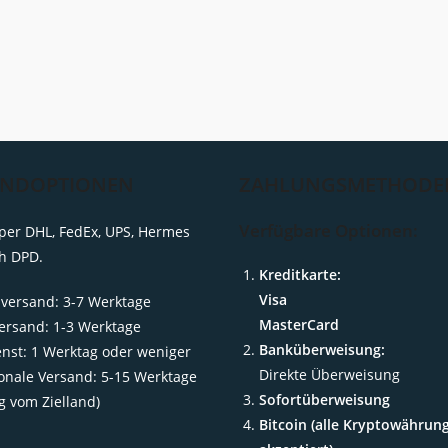
ANDOPTIONEN
ZAHLUNGSMETHODE
Verfügbare Optionen:
per DHL, FedEx, UPS, Hermes
h DPD.
Kreditkarte:
Visa
versand: 3-7 Werktage
MasterCard
ersand: 1-3 Werktage
Banküberweisung:
enst: 1 Werktag oder weniger
Direkte Überweisung
ionale Versand: 5-15 Werktage
Sofortüberweisung
g vom Zielland)
Bitcoin (alle Kryptowährun