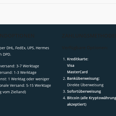
ANDOPTIONEN
ZAHLUNGSMETHODE
Verfügbare Optionen:
per DHL, FedEx, UPS, Hermes
h DPD.
Kreditkarte:
Visa
versand: 3-7 Werktage
MasterCard
ersand: 1-3 Werktage
Banküberweisung:
enst: 1 Werktag oder weniger
Direkte Überweisung
ionale Versand: 5-15 Werktage
Sofortüberweisung
g vom Zielland)
Bitcoin (alle Kryptowährun
akzeptiert)