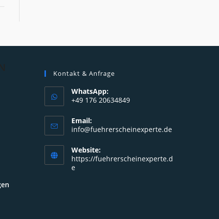
N
Kontakt & Anfrage
WhatsApp:
+49 176 20634849
Opens
Email:
in
Opens
info@fuehrerscheinexperte.de
your
in
your
application
Website:
application
https://fuehrerscheinexperte.d
e
gen