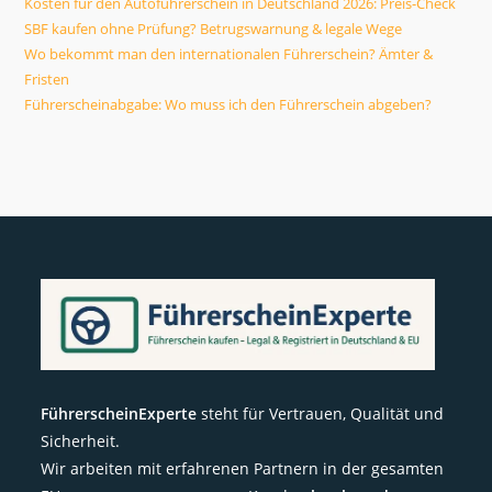
Kosten für den Autoführerschein in Deutschland 2026: Preis-Check
SBF kaufen ohne Prüfung? Betrugswarnung & legale Wege
Wo bekommt man den internationalen Führerschein? Ämter &
Fristen
Führerscheinabgabe: Wo muss ich den Führerschein abgeben?
FührerscheinExperte
steht für Vertrauen, Qualität und
Sicherheit.
Wir arbeiten mit erfahrenen Partnern in der gesamten