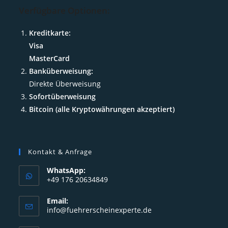
Verfügbare Optionen:
Kreditkarte:
Visa
MasterCard
Banküberweisung:
Direkte Überweisung
Sofortüberweisung
Bitcoin (alle Kryptowährungen akzeptiert)
Kontakt & Anfrage
WhatsApp:
+49 176 20634849
Opens
Email:
in
Opens
info@fuehrerscheinexperte.de
your
in
your