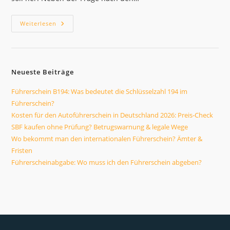
Dauer
Weiterlesen
Führerschein
Klasse
B
In
Deutschland:
Realistische
Neueste Beiträge
Zeiten
Führerschein B194: Was bedeutet die Schlüsselzahl 194 im
Führerschein?
Kosten für den Autoführerschein in Deutschland 2026: Preis-Check
SBF kaufen ohne Prüfung? Betrugswarnung & legale Wege
Wo bekommt man den internationalen Führerschein? Ämter &
Fristen
Führerscheinabgabe: Wo muss ich den Führerschein abgeben?