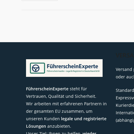
Was
Bedeutet
Die
Schlüsselzahl
194
Im
Führerschein?
VERS
Versand 
oder auc
FührerscheinExperte
steht für
Standard
Vertrauen, Qualität und Sicherheit.
Expressv
Wir arbeiten mit erfahrenen Partnern in
Kurierdi
der gesamten EU zusammen, um
Internat
unseren Kunden
legale und registrierte
(abhängi
Lösungen
anzubieten.
Unser Ziel: Ihnen zu helfen,
wieder