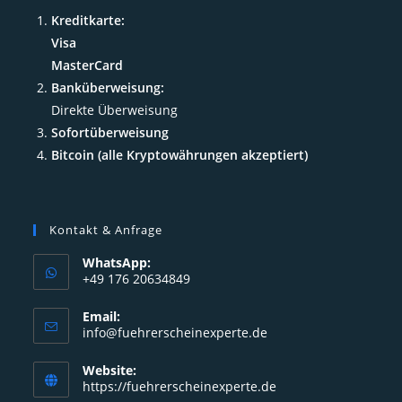
Kreditkarte:
Visa
MasterCard
Banküberweisung:
Direkte Überweisung
Sofortüberweisung
Bitcoin (alle Kryptowährungen akzeptiert)
Kontakt & Anfrage
WhatsApp:
+49 176 20634849
Opens
Email:
in
Opens
info@fuehrerscheinexperte.de
your
in
your
application
Website:
application
https://fuehrerscheinexperte.de