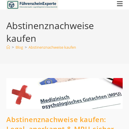
Zum
Inhalt
springen
Abstinenznachweise
kaufen
>
Blog
>
Abstinenznachweise kaufen
Abstinenznachweise kaufen:
Legal, anerkannt & MPU-sicher