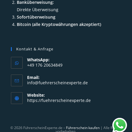
Banküberweisung:
Direkte Überweisung
Sofortüberweisung
Bitcoin (alle Kryptowährungen akzeptiert)
Kontakt & Anfrage
WhatsApp:
+49 176 20634849
Opens
Email:
in
Opens
info@fuehrerscheinexperte.de
your
in
your
application
Website:
application
https://fuehrerscheinexperte.de
© 2026 FührerscheinExperte.de –
Führerschein kaufen
| Alle Rechte
vorbehalten.