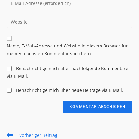
Gib
oder
deine
Benutzernamen
E-
Gib
zum
Mail-
deine
Kommentieren
Adresse
Website-
ein
zum
URL
Name, E-Mail-Adresse und Website in diesem Browser für
Kommentieren
ein
meinen nächsten Kommentar speichern.
ein
(optional)
Benachrichtige mich über nachfolgende Kommentare
via E-Mail.
Benachrichtige mich über neue Beiträge via E-Mail.
Weitere
Vorheriger Beitrag