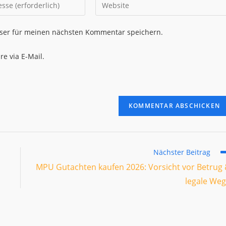
Gib
deine
Website-
ser für meinen nächsten Kommentar speichern.
URL
ein
e via E-Mail.
(optional)
en
Nächster Beitrag
MPU Gutachten kaufen 2026: Vorsicht vor Betrug
legale We