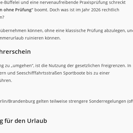
ie-Büffelei und eine nervenaufreibende Praxisprüfung schreckt
in ohne Prüfung“
boomt. Doch was ist im Jahr 2026 rechtlich
en?
uer übernehmen können, ohne eine klassische Prüfung abzulegen, u
ommerurlaub ruinieren können.
ührerschein
ng zu „umgehen“, ist die Nutzung der gesetzlichen Freigrenzen. In
rn und Seeschifffahrtsstraßen Sportboote bis zu einer
ühren.
in/Brandenburg gelten teilweise strengere Sonderregelungen (of
g für den Urlaub