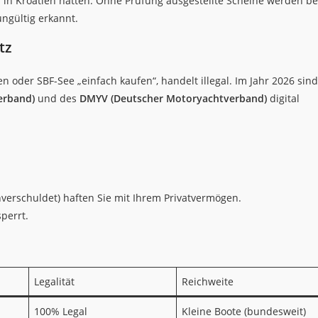
in Kroatien hatten. Ohne Prüfung ausgestellte Scheine werden be
ungültig erkannt.
tz
 oder SBF-See „einfach kaufen“, handelt illegal. Im Jahr 2026 sind
erband)
und des
DMYV (Deutscher Motoryachtverband)
digital
verschuldet) haften Sie mit Ihrem Privatvermögen.
perrt.
Legalität
Reichweite
100% Legal
Kleine Boote (bundesweit)