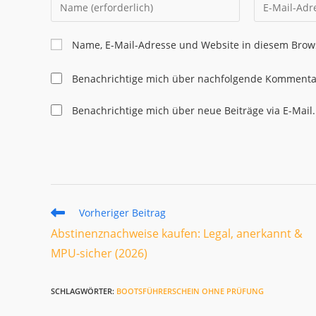
Gib
Gib
deinen
deine
Namen
E-
Name, E-Mail-Adresse und Website in diesem Brow
oder
Mail-
Benutzernamen
Adresse
Benachrichtige mich über nachfolgende Kommentar
zum
zum
Kommentieren
Kommentier
Benachrichtige mich über neue Beiträge via E-Mail.
ein
ein
Weitere
Vorheriger Beitrag
Artikel
Abstinenznachweise kaufen: Legal, anerkannt &
ansehen
MPU-sicher (2026)
SCHLAGWÖRTER
:
BOOTSFÜHRERSCHEIN OHNE PRÜFUNG