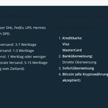
ANDOPTIONEN
ZAHLUNGSMETHODE
Verfügbare Optionen:
per DHL, FedEx, UPS, Hermes
h DPD.
Kreditkarte:
Visa
versand: 3-7 Werktage
MasterCard
ersand: 1-3 Werktage
Banküberweisung:
enst: 1 Werktag oder weniger
Direkte Überweisung
ionale Versand: 5-15 Werktage
Sofortüberweisung
g vom Zielland)
Bitcoin (alle Kryptowährun
akzeptiert)