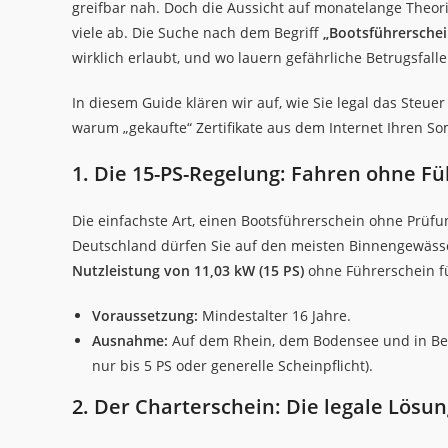
greifbar nah. Doch die Aussicht auf monatelange Theor
viele ab. Die Suche nach dem Begriff
„Bootsführersche
wirklich erlaubt, und wo lauern gefährliche Betrugsfall
In diesem Guide klären wir auf, wie Sie legal das Ste
warum „gekaufte“ Zertifikate aus dem Internet Ihren S
1. Die 15-PS-Regelung: Fahren ohne F
Die einfachste Art, einen Bootsführerschein ohne Prüfu
Deutschland dürfen Sie auf den meisten Binnengewässe
Nutzleistung von 11,03 kW (15 PS)
ohne Führerschein f
Voraussetzung:
Mindestalter 16 Jahre.
Ausnahme:
Auf dem Rhein, dem Bodensee und in Berl
nur bis 5 PS oder generelle Scheinpflicht).
2. Der Charterschein: Die legale Lösun