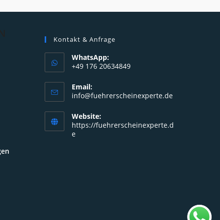
N
Kontakt & Anfrage
WhatsApp:
+49 176 20634849
Opens
Email:
in
Opens
info@fuehrerscheinexperte.de
your
in
your
application
Website:
application
https://fuehrerscheinexperte.d
e
gen