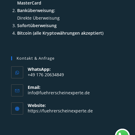
MasterCard
Banküberweisung:
Direkte Überweisung
Sofortüberweisung
Bitcoin (alle Kryptowährungen akzeptiert)
Kontakt & Anfrage
WhatsApp:
+49 176 20634849
Opens
Email:
in
Opens
info@fuehrerscheinexperte.de
your
in
your
application
Website:
application
https://fuehrerscheinexperte.de