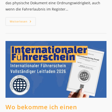
das physische Dokument eine Ordnungswidrigkeit, auch
wenn die Fahrerlaubnis im Register…
Ersatzführerschein
Weiterlesen
2026:
Was
Tun
Bei
Verlust
Oder
Diebstahl?
Wo bekomme ich einen