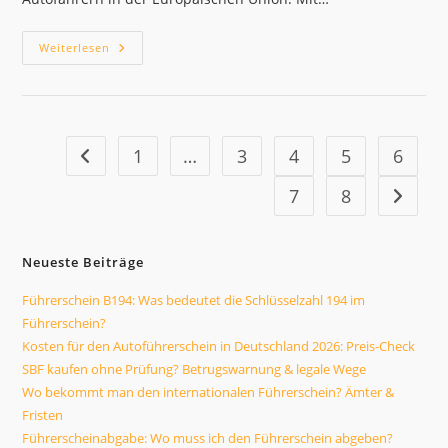
EFührerschein
Weiterlesen
2026:
Die
Zukunft
Der
Fahrerlaubnis
Ist
Digital
1
…
3
4
5
6
Zur vorherigen Seite
7
8
Zur näc
Neueste Beiträge
Führerschein B194: Was bedeutet die Schlüsselzahl 194 im
Führerschein?
Kosten für den Autoführerschein in Deutschland 2026: Preis-Check
SBF kaufen ohne Prüfung? Betrugswarnung & legale Wege
Wo bekommt man den internationalen Führerschein? Ämter &
Fristen
Führerscheinabgabe: Wo muss ich den Führerschein abgeben?