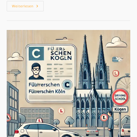
Woher
Weiterlesen
Bekomme
Ich
Einen
Internationalen
Führerschein?
(Guide
2026)